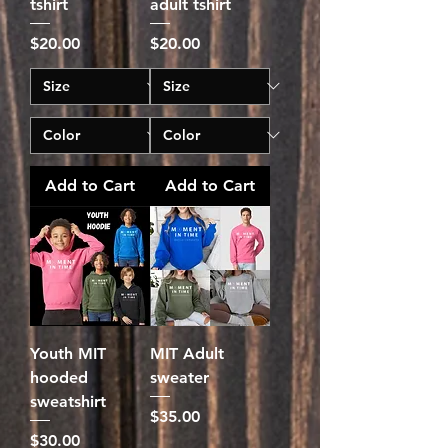
tshirt
adult tshirt
Price
Price
$20.00
$20.00
Add to Cart
Add to Cart
Youth MIT
MIT Adult
hooded
sweater
sweatshirt
Price
$35.00
Price
$30.00