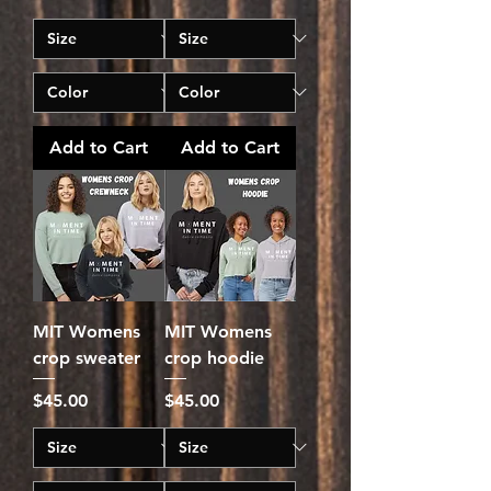
Add to Cart
Add to Cart
MIT Womens
MIT Womens
crop sweater
crop hoodie
Price
Price
$45.00
$45.00