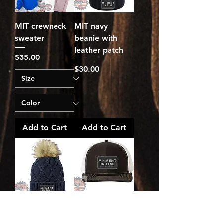
MIT crewneck
MIT navy
sweater
beanie with
leather patch
Price
$35.00
Price
$30.00
Add to Cart
Add to Cart
MIT leather
MIT leather