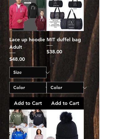
Lace up hoodie
MIT duffel bag
Adult
Price
$38.00
Price
$48.00
Add to Cart
Add to Cart