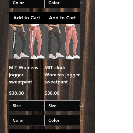
Add to Cart
Add to Cart
MIT Womens
MIT clock
jogger
Womens jogger
sweatpant
sweatpant
Price
Price
$38.00
$38.00